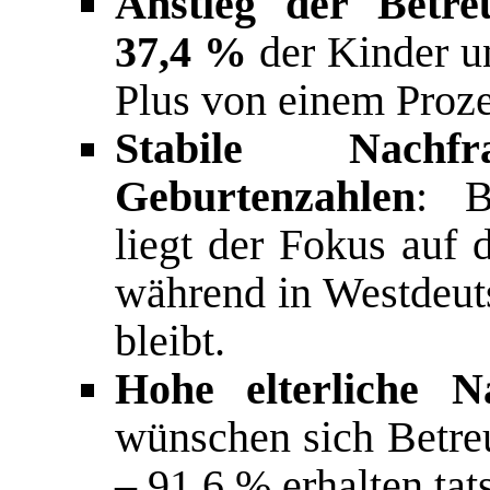
Anstieg der Betre
37,4 %
der Kinder un
Plus von einem Proze
Stabile Nachf
Geburtenzahlen
: B
liegt der Fokus auf 
während in Westdeut
bleibt.
Hohe elterliche N
wünschen sich Betreu
– 91,6 % erhalten tat