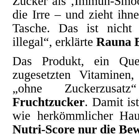
Zucker als ‚Immun-Smooth
die Irre – und zieht ihn
Tasche. Das ist nicht 
illegal“, erklärte
Rauna 
Das Produkt, ein Que
zugesetzten Vitaminen, 
„ohne Zuckerzus
Fruchtzucker
. Damit is
wie herkömmlicher Haus
Nutri-Score nur die Be