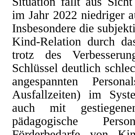
Situation fällt aus Sich
im Jahr 2022 niedriger a
Insbesondere die subjekt
Kind-Relation durch das
trotz des Verbesserun
Schlüssel deutlich schle
angespannten Personals
Ausfallzeiten) im Syst
auch mit gestiegen
pädagogische Perso
Förderbedarfe von Ki