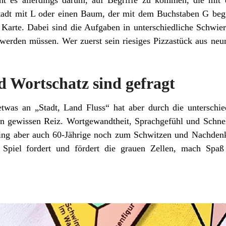
ht es allerdings darum, auf Begriffe zu kommen, die mit
tadt mit L oder einen Baum, der mit dem Buchstaben G beg
ie Karte. Dabei sind die Aufgaben in unterschiedliche Schwieri
t werden müssen. Wer zuerst sein riesiges Pizzastück aus ne
d Wortschatz sind gefragt
etwas an „Stadt, Land Fluss“ hat aber durch die unterschi
n gewissen Reiz. Wortgewandtheit, Sprachgefühl und Schnell
 bring aber auch 60-Jährige noch zum Schwitzen und Nachden
s Spiel fordert und fördert die grauen Zellen, mach Spa