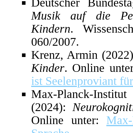
Deutscher Bundest
Musik auf die Pers
Kindern
. Wissensc
060/2007.
Krenz, Armin (2022
Kinder
. Online unte
ist Seelenproviant fü
Max-Planck-Instit
(2024):
Neurokogni
Online unter:
Max-