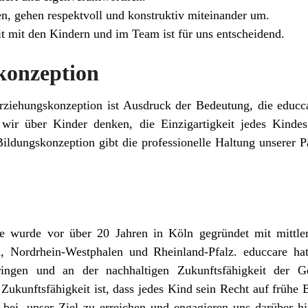
n, gehen respektvoll und konstruktiv miteinander um.
t mit den Kindern und im Team ist für uns entscheidend.
konzeption
rziehungskonzeption ist Ausdruck der Bedeutung, die educca
e wir über Kinder denken, die Einzigartigkeit jedes Kindes
ildungskonzeption gibt die professionelle Haltung unserer
re wurde vor über 20 Jahren in Köln gegründet mit mittle
 Nordrhein-Westphalen und Rheinland-Pfalz. educcare hat
ngen und an der nachhaltigen Zukunftsfähigkeit der Ges
 Zukunftsfähigkeit ist, dass jedes Kind sein Recht auf früh
 bei, unser Ziel zu erreichen und engagieren uns darüber h