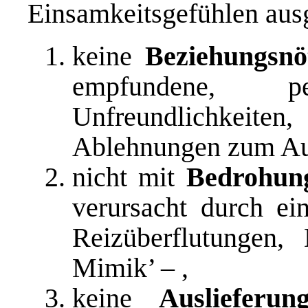
Einsamkeitsgefühlen ausge
keine
Beziehungsn
empfundene, per
Unfreundlichkeiten,
Ablehnungen zum A
nicht mit
Bedrohun
verursacht durch ei
Reizüberflutungen,
Mimik’ – ,
keine
Auslieferun