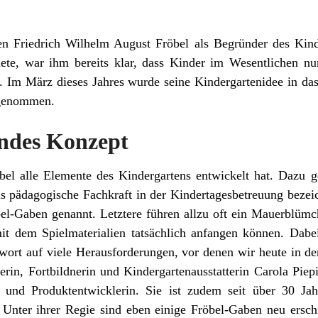
n Friedrich Wilhelm August Fröbel als Begründer des Kind
ete, war ihm bereits klar, dass Kinder im Wesentlichen nu
. Im März dieses Jahres wurde seine Kindergartenidee in das
genommen.
endes Konzept
bel alle Elemente des Kindergartens entwickelt hat. Dazu 
als pädagogische Fachkraft in der Kindertagesbetreuung bezei
bel-Gaben genannt. Letztere führen allzu oft ein Mauerblüm
it dem Spielmaterialien tatsächlich anfangen können. Dabei
ort auf viele Herausforderungen, vor denen wir heute in de
erin, Fortbildnerin und Kindergartenausstatterin Carola Piep
in und Produktentwicklerin. Sie ist zudem seit über 30 Jah
. Unter ihrer Regie sind eben einige Fröbel-Gaben neu ersc