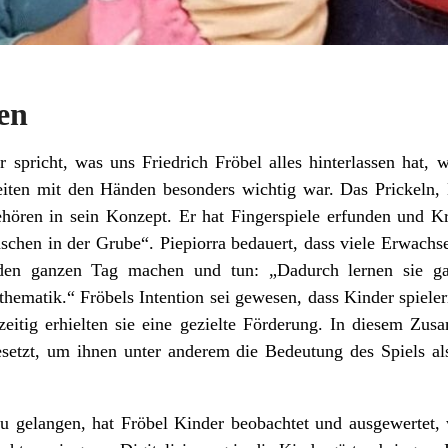
en
 spricht, was uns Friedrich Fröbel alles hinterlassen hat, w
iten mit den Händen besonders wichtig war. Das Prickeln,
ehören in sein Konzept. Er hat Fingerspiele erfunden und Kr
äschen in der Grube“. Piepiorra bedauert, dass viele Erwachs
 den ganzen Tag machen und tun: „Dadurch lernen sie ga
hematik.“ Fröbels Intention sei gewesen, dass Kinder spieler
hzeitig erhielten sie eine gezielte Förderung. In diesem Z
esetzt, um ihnen unter anderem die Bedeutung des Spiels al
u gelangen, hat Fröbel Kinder beobachtet und ausgewertet, 