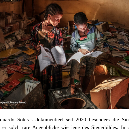
Eduardo Soteras dokumentiert seit 2020 besonders die Si
t er solch rare Augenblicke wie jene des Siegerbildes: In d