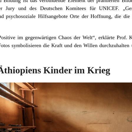
Bildung ist das verbindende Element der prämierten Bilder
er Jury und des Deutschen Komitees für UNICEF. „Ger
d psychosoziale Hilfsangebote Orte der Hoffnung, die die 
Positive im gegenwärtigen Chaos der Welt“, erklärte Prof. 
Fotos symbolisieren die Kraft und den Willen durchzuhalten 
 Äthiopiens Kinder im Krieg