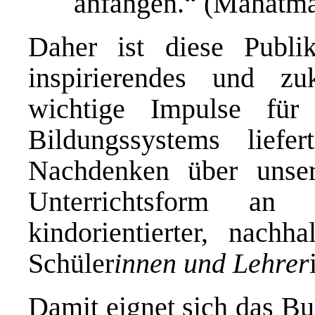
anfangen.“ (Mahatm
Daher ist diese Publi
inspirierendes und zuk
wichtige Impulse für
Bildungssystems liefe
Nachdenken über unsere 
Unterrichtsform an
kindorientierter, nachh
Schüler
innen und Lehrer
Damit eignet sich das Bu