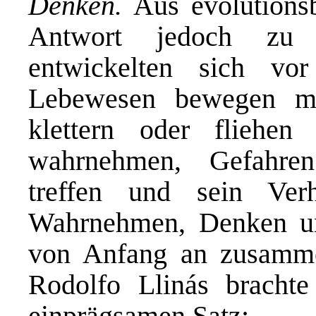
Denken.
Aus evolutionsbi
Antwort jedoch zu 
entwickelten sich vo
Lebewesen bewegen mus
klettern oder fliehe
wahrnehmen, Gefahren
treffen und sein Verh
Wahrnehmen, Denken un
von Anfang an zusamme
Rodolfo Llinás bracht
einprägsamen Satz: