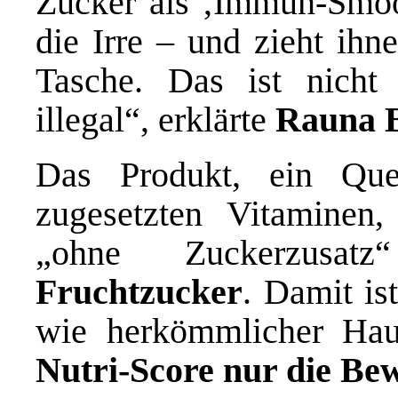
Zucker als ‚Immun-Smooth
die Irre – und zieht ihn
Tasche. Das ist nicht 
illegal“, erklärte
Rauna 
Das Produkt, ein Que
zugesetzten Vitaminen, 
„ohne Zuckerzus
Fruchtzucker
. Damit is
wie herkömmlicher Haus
Nutri-Score nur die Be