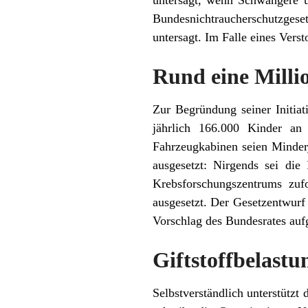
untersagt, wenn Schwangere u
Bundesnichtraucherschutzges
untersagt. Im Falle eines Vers
Rund eine Milli
Zur Begründung seiner Initia
jährlich 166.000 Kinder an
Fahrzeugkabinen seien Minder
ausgesetzt: Nirgends sei die
Krebsforschungszentrums zuf
ausgesetzt. Der Gesetzentwurf
Vorschlag des Bundesrates aufgr
Giftstoffbelast
Selbstverständlich unterstützt 