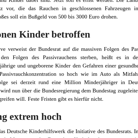
nd Kinder dabei sind. Jetzt soll es ernst werden. Die Län
etz vor, die das Rauchen in geschlossenen Fahrzeugen in
toßes soll ein Bußgeld von 500 bis 3000 Euro drohen.
onen Kinder betroffen
tive verweist der Bundesrat auf die massiven Folgen des Pa
 den Folgen des Passivrauchens sterben, heißt es in d
jährige und ungeborene Kinder den Gefahren einer gesundhe
 Passivrauchkonzentration so hoch wie im Auto als Mitfa
olge sei derzeit rund eine Million Minderjähriger in De
 wird nun über die Bundesregierung dem Bundestag zugeleitet.
eifen will. Feste Fristen gibt es hierfür nicht.
ung extrem hoch
das Deutsche Kinderhilfswerk die Initiative des Bundesrats. I