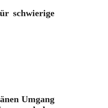
für schwierige
eränen Umgang