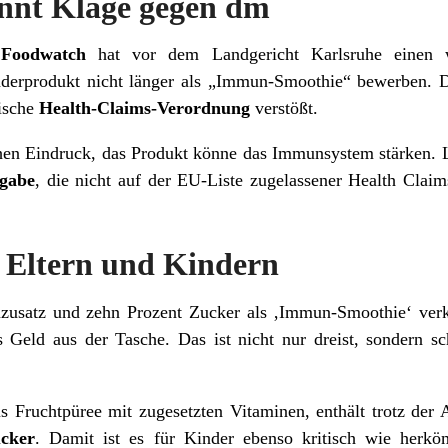
nnt Klage gegen dm
n
Foodwatch
hat vor dem Landgericht Karlsruhe einen wi
derprodukt nicht länger als „Immun-Smoothie“ bewerben. Da
ische
Health-Claims-Verordnung
verstößt.
hen Eindruck, das Produkt könne das Immunsystem stärken. L
ngabe
, die nicht auf der EU-Liste zugelassener Health Claim
 Eltern und Kindern
usatz und zehn Prozent Zucker als ‚Immun-Smoothie‘ verkau
 Geld aus der Tasche. Das ist nicht nur dreist, sondern sch
s Fruchtpüree mit zugesetzten Vitaminen, enthält trotz der 
ucker
. Damit ist es für Kinder ebenso kritisch wie herkö