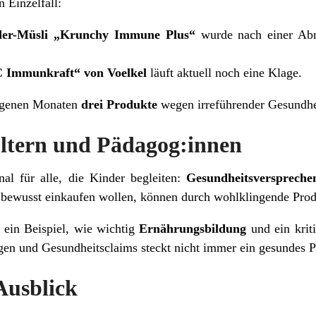
 Einzelfall:
der-Müsli „Krunchy Immune Plus“
wurde nach einer A
 Immunkraft“ von Voelkel
läuft aktuell noch eine Klage.
angenen Monaten
drei Produkte
wegen irreführender Gesundhe
ltern und Pädagog:innen
gnal für alle, die Kinder begleiten:
Gesundheitsverspreche
 bewusst einkaufen wollen, können durch wohlklingende Pro
l ein Beispiel, wie wichtig
Ernährungsbildung
und ein krit
en und Gesundheitsclaims steckt nicht immer ein gesundes P
Ausblick