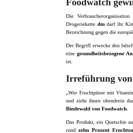
Foodwatch gewi
Die Verbraucherorganisatio
Drogeriekette
dm
darf ihr Kin
Bezeichnung gegen die europä
Der Begriff erwecke den falsc
eine
gesundheitsbezogene A
ist.
Irreführung von
„Wer Fruchtpüree mit Vitaminz
und zieht ihnen obendrein das
Bindewald von Foodwatch
.
Das Produkt, ein Quetschie au
rund
zehn Prozent Fruchtz