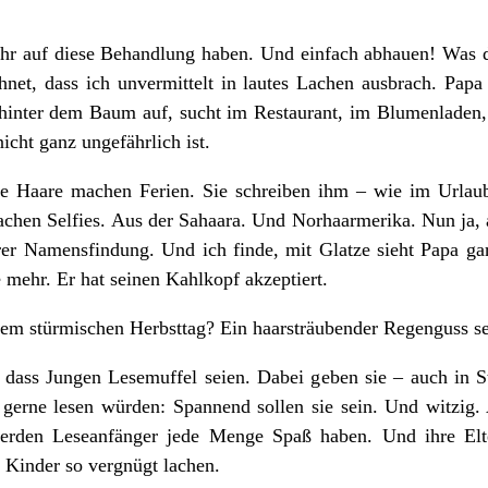
r auf diese Behandlung haben. Und einfach abhauen! Was dan
hnet, dass ich unvermittelt in lautes Lachen ausbrach. Papa 
 hinter dem Baum auf, sucht im Restaurant, im Blumenladen
cht ganz ungefährlich ist.
e Haare machen Ferien. Sie schreiben ihm – wie im Urlaub 
chen Selfies. Aus der Sahaara. Und Norhaarmerika. Nun ja, 
hrer Namensfindung. Und ich finde, mit Glatze sieht Papa ga
 mehr. Er hat seinen Kahlkopf akzeptiert.
nem stürmischen Herbsttag? Ein haarsträubender Regenguss s
 dass Jungen Lesemuffel seien. Dabei geben sie – auch in S
 gerne lesen würden: Spannend sollen sie sein. Und witzig
werden Leseanfänger jede Menge Spaß haben. Und ihre Elt
Kinder so vergnügt lachen.