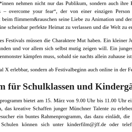
innen nehmen nicht nur das Publikum, sondern auch ihre F
 – overcome your fear“, der von einer einzigen Person 
gt beim flimmern&rauschen seine Liebe zu Animation und den
ne scheinbar perfekte Heimat zu verlassen und die Welt zu e
s Festivals müssen die Charaktere Mut haben. Ein kleiner J
nden und vor allem sich selbst mutig zeigen will. Ein junge
tenmonster kämpfen muss, sobald sie nachts allein zuhause ist
al X erlebbar, sondern ab Festivalbeginn auch online in der F
 für Schulklassen und Kinderg
rogramm bietet am 15. März von 9.00 Uhr bis 11.00 Uhr eine
n, das kreative Schaffen junger Münchner Talente zu erleb
esucher ein buntes Rahmenprogramm, das dazu einlädt, die
te Schulen können sich unter kinderfilm@jff.de oder tel