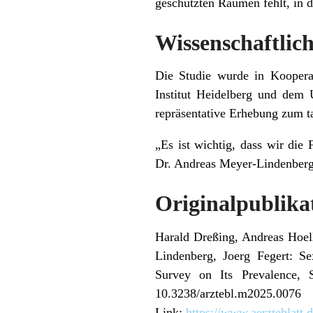
geschützten Räumen fehlt, in 
Wissenschaftlic
Die Studie wurde in Koopera
Institut Heidelberg und dem 
repräsentative Erhebung zum ta
„Es ist wichtig, dass wir die
Dr. Andreas Meyer-Lindenberg,
Originalpublika
Harald Dreßing, Andreas Hoel
Lindenberg, Joerg Fegert: S
Survey on Its Prevalence, 
10.3238/arztebl.m2025.0076
Link:
https://www.aerzteblatt