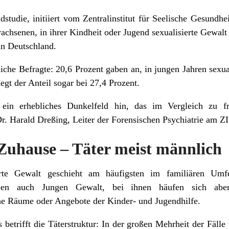
dstudie, initiiert vom Zentralinstitut für Seelische Gesundh
achsenen, in ihrer Kindheit oder Jugend sexualisierte Gewalt 
in Deutschland.
iche Befragte: 20,6 Prozent gaben an, in jungen Jahren sexua
iegt der Anteil sogar bei 27,4 Prozent.
ein erhebliches Dunkelfeld hin, das im Vergleich zu f
r. Harald Dreßing, Leiter der Forensischen Psychiatrie am ZI
 Zuhause – Täter meist männlich
ierte Gewalt geschieht am häufigsten im familiären Umf
eben auch Jungen Gewalt, bei ihnen häufen sich abe
iche Räume oder Angebote der Kinder- und Jugendhilfe.
s betrifft die Täterstruktur: In der großen Mehrheit der Fäll