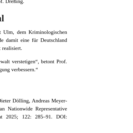
f. Dreßing.
l
ät Ulm, dem Kriminologischen
de damit eine für Deutschland
realisiert.
alt verstetigen“, betont Prof.
gung verbessern.“
ieter Dölling, Andreas Meyer-
an Nationwide Representative
Int 2025; 122: 285–91. DOI: