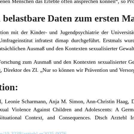
denen Menschen das Erlebte offen ansprechen können“, so Pro
h belastbare Daten zum ersten Ma
tion mit der Kinder- und Jugendpsychiatrie der Universit
Umfrageinstitut infratest dimap durchgeführt. Erstmals wur
tsächlichen Ausmaß und den Kontexten sexualisierter Gewalt 
 Forschung zum Ausmaß und den Kontexten sexualisierter Gew
 Direktor des ZI. „Nur so können wir Prävention und Versor
tion:
l, Leonie Scharmann, Anja M. Simon, Ann-Christin Haag, D
exual Violence Against Children and Adolescents: A Germ
Situational Context, and Consequences. Dtsch Arztebl 
.de/10.3238/arztebl.m2025.0076