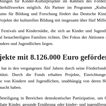
bungen für Kinder-Kulturprojekte im Rahmen des Förderp
derhilfswerkes möglich. Als Partner im Programm „Kultu
iums für Bildung und Forschung fördert das Deutsche Kind
ojekte der kulturellen Bildung mit insgesamt über fünf Mill
Festivals und Kinderstädte, die sich an Kinder und Jugendl
ial benachteiligten Familien richten. Der Fokus der Aktionen
ndern und Jugendlichen liegen.
jekte mit 8.126.000 Euro geförde
hat in den vergangenen fünf Jahren durch seine Förderfond
ützt. Durch die Fonds erhalten Projekte, Einrichtungen
abe von Kindern und Jugendlichen, unabhängig von deren Her
macht haben.
eteiligung in Bereichen demokratischer Partizipation, um C
ligte Kinder, gesunde Ernährung oder kinder- und jugendfreu