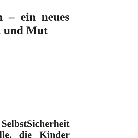
n – ein neues
it und Mut
elbstSicherheit
lle, die Kinder