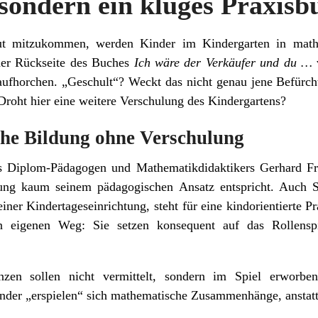
sondern ein kluges Praxisbu
ut mitzukommen, werden Kinder im Kindergarten in math
 der Rückseite des Buches
Ich wäre der Verkäufer und du …
 aufhorchen. „Geschult“? Weckt das nicht genau jene Befürch
Droht hier eine weitere Verschulung des Kindergartens?
he Bildung ohne Verschulung
s Diplom-Pädagogen und Mathematikdidaktikers Gerhard Fri
erung kaum seinem pädagogischen Ansatz entspricht. Auch S
iner Kindertageseinrichtung, steht für eine kindorientierte 
n eigenen Weg: Sie setzen konsequent auf das Rollenspi
nzen sollen nicht vermittelt, sondern im Spiel erworbe
inder „erspielen“ sich mathematische Zusammenhänge, anstatt