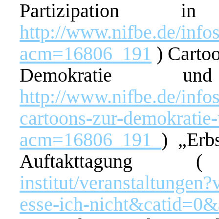
Partizipatio
http://www.nifbe.de/infos
acm=16806_191
) Carto
Demokratie un
http://www.nifbe.de/infos
cartoons-zur-demokratie-u
acm=16806_191
) „Erb
Auftakttagun
institut/veranstaltunge
esse-ich-nicht&catid=