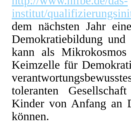
http://www.nifbe.de/das-
institut/qualifizierungs
dem nächsten Jahr ein
Demokratiebildung und P
kann als Mikrokosmos d
Keimzelle für Demokrati
verantwortungsbewusste
toleranten Gesellschaf
Kinder von Anfang an D
können.