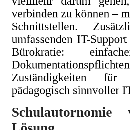
vielmehr darum gehen,
verbinden zu können – m
Schnittstellen. Zusä
umfassenden IT-Support
Bürokratie: einfac
Dokumentationspfli
Zuständigkeiten für
pädagogisch sinnvoller 
Schulautornomie v
Lösung