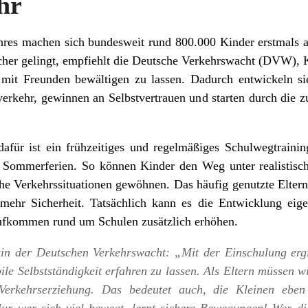
hr
hres machen sich bundesweit rund 800.000 Kinder erstmals 
icher gelingt, empfiehlt die Deutsche Verkehrswacht (DVW),
mit Freunden bewältigen zu lassen. Dadurch entwickeln sie
erkehr, gewinnen an Selbstvertrauen und starten durch die z
afür ist ein frühzeitiges und regelmäßiges Schulwegtrainin
en Sommerferien. So können Kinder den Weg unter realistis
che Verkehrssituationen gewöhnen. Das häufig genutzte Elternt
 mehr Sicherheit. Tatsächlich kann es die Entwicklung eig
ufkommen rund um Schulen zusätzlich erhöhen.
in der Deutschen Verkehrswacht: „Mit der Einschulung ergib
le Selbstständigkeit erfahren zu lassen. Als Eltern müssen w
Verkehrserziehung. Das bedeutet auch, die Kleinen eben