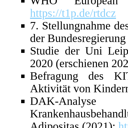
WHO European O
https://t1p.de/rtdcz
7. Stellungnahme de
der Bundesregierung
Studie der Uni Lei
2020 (erschienen 20
Befragung des KIT 
Aktivität von Kinder
DAK-Analyse
Krankenhausbeh
Adipositas (2021):
ht