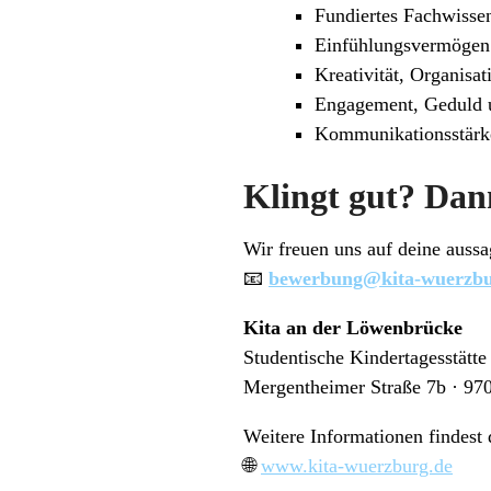
Fundiertes Fachwiss
Einfühlungsvermögen 
Kreativität, Organisat
Engagement, Geduld 
Kommunikationsstärke
Klingt gut? Dann
Wir freuen uns auf deine auss
📧
bewerbung@kita-wuerzbu
Kita an der Löwenbrücke
Studentische Kindertagesstätte
Mergentheimer Straße 7b · 9
Weitere Informationen findest 
🌐
www.kita-wuerzburg.de