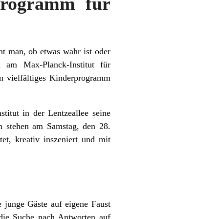
 Programm für
nt man, ob etwas wahr ist oder
 am Max-Planck-Institut für
n vielfältiges Kinderprogramm
titut in der Lentzeallee seine
m stehen am Samstag, den 28.
et, kreativ inszeniert und mit
ge junge Gäste auf eigene Faust
 die Suche nach Antworten auf