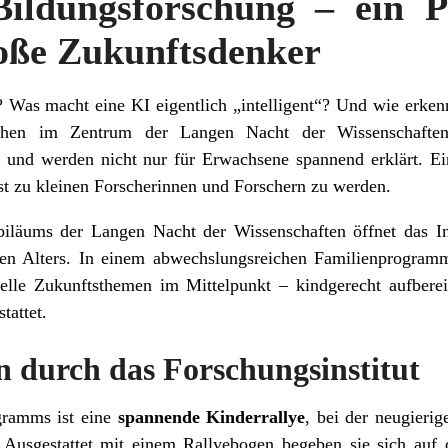
 Bildungsforschung – ein
roße Zukunftsdenker
? Was macht eine KI eigentlich „intelligent“? Und wie erken
ehen im Zentrum der Langen Nacht der Wissenschaften
– und werden nicht nur für Erwachsene spannend erklärt. Ei
bst zu kleinen Forscherinnen und Forschern zu werden.
biläums der Langen Nacht der Wissenschaften öffnet das Ins
den Alters. In einem abwechslungsreichen Familienprogram
lle Zukunftsthemen im Mittelpunkt – kindgerecht aufbereit
tattet.
 durch das Forschungsinstitut
gramms ist eine
spannende Kinderrallye
, bei der neugieri
. Ausgestattet mit einem Rallyebogen begeben sie sich auf