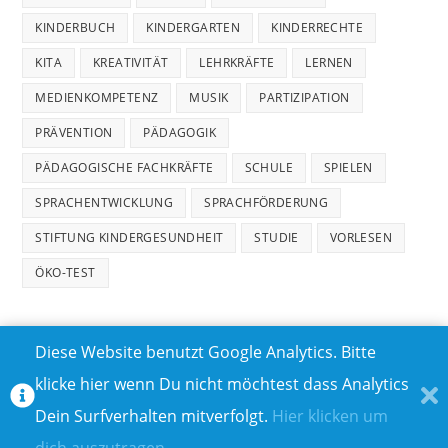
KINDERBUCH
KINDERGARTEN
KINDERRECHTE
KITA
KREATIVITÄT
LEHRKRÄFTE
LERNEN
MEDIENKOMPETENZ
MUSIK
PARTIZIPATION
PRÄVENTION
PÄDAGOGIK
PÄDAGOGISCHE FACHKRÄFTE
SCHULE
SPIELEN
SPRACHENTWICKLUNG
SPRACHFÖRDERUNG
STIFTUNG KINDERGESUNDHEIT
STUDIE
VORLESEN
ÖKO-TEST
Diese Website benutzt Google Analytics. Bitte
klicke hier wenn Du nicht möchtest dass Analytics
MEDIADATEN
DATENSCHUTZ
Dein Surfverhalten mitverfolgt.
Hier klicken um
TEILNAHMEBEDINGUNGEN FÜR GEWINNSPIELE
IMPRESSUM