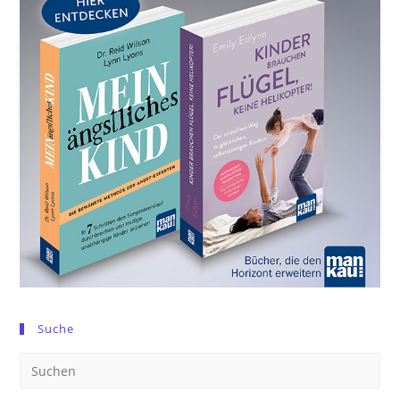
Suche
Pre
Es