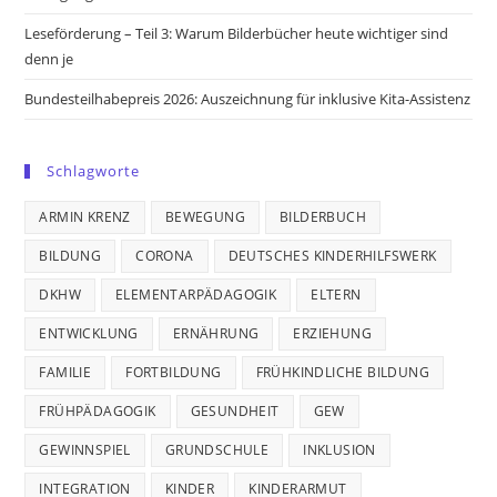
Leseförderung – Teil 3: Warum Bilderbücher heute wichtiger sind
denn je
Bundesteilhabepreis 2026: Auszeichnung für inklusive Kita-Assistenz
Schlagworte
ARMIN KRENZ
BEWEGUNG
BILDERBUCH
BILDUNG
CORONA
DEUTSCHES KINDERHILFSWERK
DKHW
ELEMENTARPÄDAGOGIK
ELTERN
ENTWICKLUNG
ERNÄHRUNG
ERZIEHUNG
FAMILIE
FORTBILDUNG
FRÜHKINDLICHE BILDUNG
FRÜHPÄDAGOGIK
GESUNDHEIT
GEW
GEWINNSPIEL
GRUNDSCHULE
INKLUSION
INTEGRATION
KINDER
KINDERARMUT