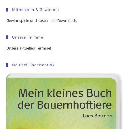
to
Mitmachen & Gewinnen
clo
the
Gewinnspiele und kostenlose Downloads
sea
pan
Unsere Termine
Unsere aktuellen Termine!
Neu bei Oberstebrink