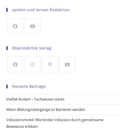
in
spielen und lernen Redaktion
a
new
tab
Opens
Opens
in
in
Oberstebrink Verlag
a
a
new
new
tab
tab
Opens
Opens
Opens
Opens
in
in
in
in
Neueste Beiträge
a
a
a
a
new
new
new
new
Vielfalt fordert – Fachwissen stärkt
tab
tab
tab
tab
Wenn Bildungsübergänge zu Barrieren werden
Inklusionsmobil: Wie Kinder Inklusion durch gemeinsame
Bewegung erleben