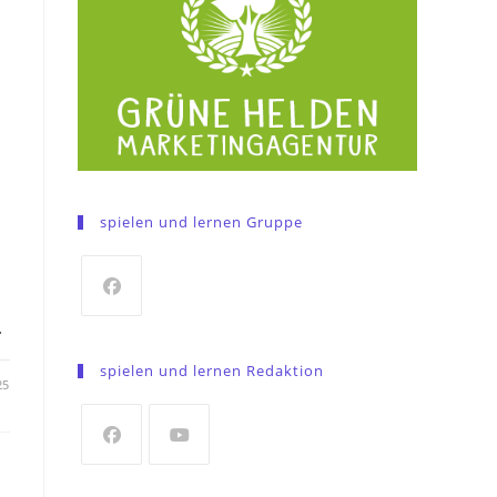
spielen und lernen Gruppe
,
.
Opens
in
spielen und lernen Redaktion
a
25
new
tab
Opens
Opens