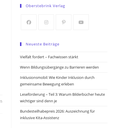
in
in
Oberstebrink Verlag
a
a
new
new
tab
tab
Opens
Opens
Opens
Opens
in
in
in
in
Neueste Beiträge
a
a
a
a
new
new
new
new
Vielfalt fordert – Fachwissen stärkt
tab
tab
tab
tab
Wenn Bildungsübergänge zu Barrieren werden
Inklusionsmobil: Wie Kinder Inklusion durch
gemeinsame Bewegung erleben
Leseförderung – Teil 3: Warum Bilderbücher heute
wichtiger sind denn je
25
Bundesteilhabepreis 2026: Auszeichnung für
inklusive Kita-Assistenz