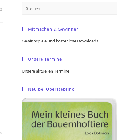
Press
26
Escape
to
Mitmachen & Gewinnen
close
the
Gewinnspiele und kostenlose Downloads
search
panel.
Unsere Termine
Unsere aktuellen Termine!
t
Neu bei Oberstebrink
26