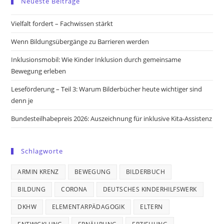
Neueste Beiträge
a
a
a
a
new
new
new
new
Vielfalt fordert – Fachwissen stärkt
tab
tab
tab
tab
Wenn Bildungsübergänge zu Barrieren werden
Inklusionsmobil: Wie Kinder Inklusion durch gemeinsame
Bewegung erleben
Leseförderung – Teil 3: Warum Bilderbücher heute wichtiger sind
denn je
Bundesteilhabepreis 2026: Auszeichnung für inklusive Kita-Assistenz
Schlagworte
ARMIN KRENZ
BEWEGUNG
BILDERBUCH
BILDUNG
CORONA
DEUTSCHES KINDERHILFSWERK
DKHW
ELEMENTARPÄDAGOGIK
ELTERN