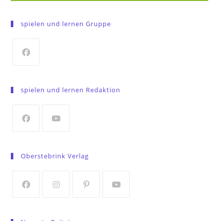
spielen und lernen Gruppe
Opens
in
spielen und lernen Redaktion
a
new
tab
Opens
Opens
in
in
Oberstebrink Verlag
a
a
new
new
tab
tab
Opens
Opens
Opens
Opens
in
in
in
in