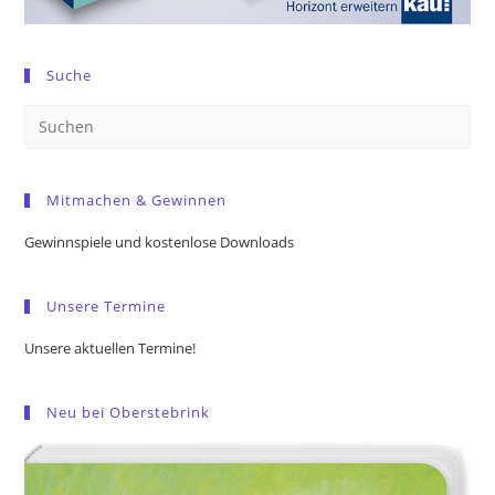
Suche
Pre
Es
to
Mitmachen & Gewinnen
clo
the
Gewinnspiele und kostenlose Downloads
sea
pan
Unsere Termine
Unsere aktuellen Termine!
Neu bei Oberstebrink