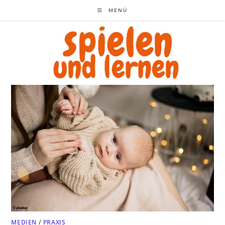
Zum
MENÜ
Inhalt
springen
MEDIEN
/
PRAXIS