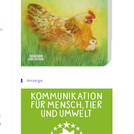
26
Anzeige
t
e