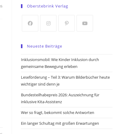
in
in
Oberstebrink Verlag
26
a
a
new
new
tab
tab
Opens
Opens
Opens
Opens
in
in
in
in
Neueste Beiträge
a
a
a
a
new
new
new
new
Inklusionsmobil: Wie Kinder Inklusion durch
tab
tab
tab
tab
gemeinsame Bewegung erleben
Leseförderung – Teil 3: Warum Bilderbücher heute
wichtiger sind denn je
Bundesteilhabepreis 2026: Auszeichnung für
inklusive Kita-Assistenz
Wer so fragt, bekommt solche Antworten
Ein langer Schultag mit großen Erwartungen