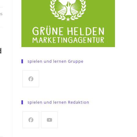
26
d
spielen und lernen Gruppe
Opens
in
spielen und lernen Redaktion
a
new
tab
Opens
Opens