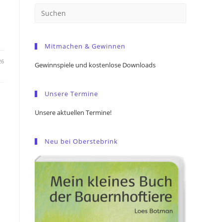
Press
Escape
to
Mitmachen & Gewinnen
close
the
26
Gewinnspiele und kostenlose Downloads
search
panel.
Unsere Termine
Unsere aktuellen Termine!
Neu bei Oberstebrink