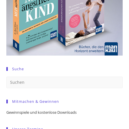
Suche
Pre
Es
to
Mitmachen & Gewinnen
clo
the
Gewinnspiele und kostenlose Downloads
sea
pan
Unsere Termine