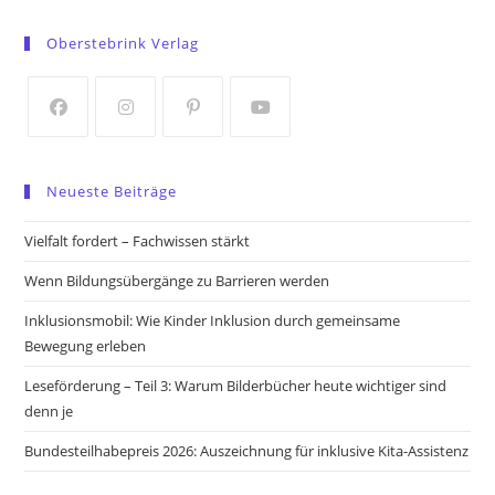
Opens
Opens
in
in
Oberstebrink Verlag
a
a
new
new
tab
tab
Opens
Opens
Opens
Opens
in
in
in
in
Neueste Beiträge
a
a
a
a
new
new
new
new
Vielfalt fordert – Fachwissen stärkt
tab
tab
tab
tab
Wenn Bildungsübergänge zu Barrieren werden
Inklusionsmobil: Wie Kinder Inklusion durch gemeinsame
Bewegung erleben
Leseförderung – Teil 3: Warum Bilderbücher heute wichtiger sind
denn je
Bundesteilhabepreis 2026: Auszeichnung für inklusive Kita-Assistenz