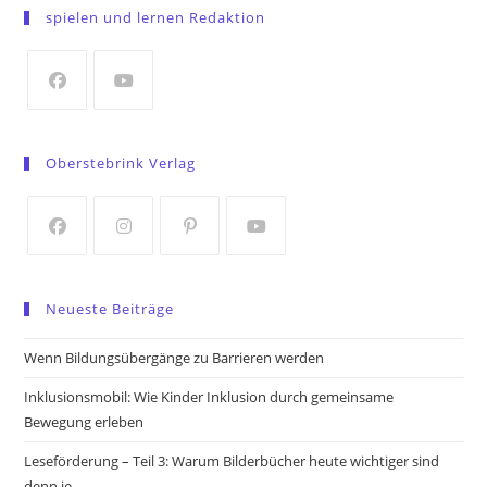
in
spielen und lernen Redaktion
a
new
tab
Opens
Opens
in
in
Oberstebrink Verlag
a
a
new
new
tab
tab
Opens
Opens
Opens
Opens
in
in
in
in
Neueste Beiträge
a
a
a
a
new
new
new
new
Wenn Bildungsübergänge zu Barrieren werden
tab
tab
tab
tab
Inklusionsmobil: Wie Kinder Inklusion durch gemeinsame
Bewegung erleben
Leseförderung – Teil 3: Warum Bilderbücher heute wichtiger sind
denn je