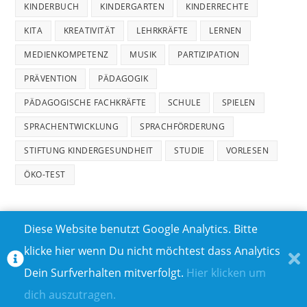
KINDERBUCH
KINDERGARTEN
KINDERRECHTE
KITA
KREATIVITÄT
LEHRKRÄFTE
LERNEN
MEDIENKOMPETENZ
MUSIK
PARTIZIPATION
PRÄVENTION
PÄDAGOGIK
PÄDAGOGISCHE FACHKRÄFTE
SCHULE
SPIELEN
SPRACHENTWICKLUNG
SPRACHFÖRDERUNG
STIFTUNG KINDERGESUNDHEIT
STUDIE
VORLESEN
ÖKO-TEST
Diese Website benutzt Google Analytics. Bitte
klicke hier wenn Du nicht möchtest dass Analytics
MEDIADATEN
DATENSCHUTZ
Dein Surfverhalten mitverfolgt.
Hier klicken um
TEILNAHMEBEDINGUNGEN FÜR GEWINNSPIELE
IMPRESSUM
dich auszutragen.
ÜBER UNS I
KONTAKT I
© COPYRIGHT 2023