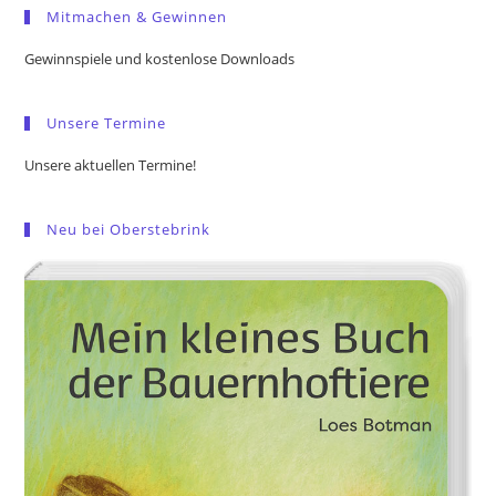
Mitmachen & Gewinnen
clo
the
Gewinnspiele und kostenlose Downloads
sea
pan
Unsere Termine
Unsere aktuellen Termine!
Neu bei Oberstebrink