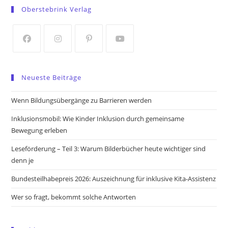
in
in
Oberstebrink Verlag
a
a
new
new
tab
tab
Opens
Opens
Opens
Opens
in
in
in
in
Neueste Beiträge
a
a
a
a
new
new
new
new
Wenn Bildungsübergänge zu Barrieren werden
tab
tab
tab
tab
Inklusionsmobil: Wie Kinder Inklusion durch gemeinsame
Bewegung erleben
Leseförderung – Teil 3: Warum Bilderbücher heute wichtiger sind
denn je
Bundesteilhabepreis 2026: Auszeichnung für inklusive Kita-Assistenz
Wer so fragt, bekommt solche Antworten