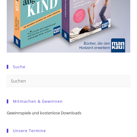
Suche
Pre
Es
to
Mitmachen & Gewinnen
clo
the
Gewinnspiele und kostenlose Downloads
sea
pan
Unsere Termine