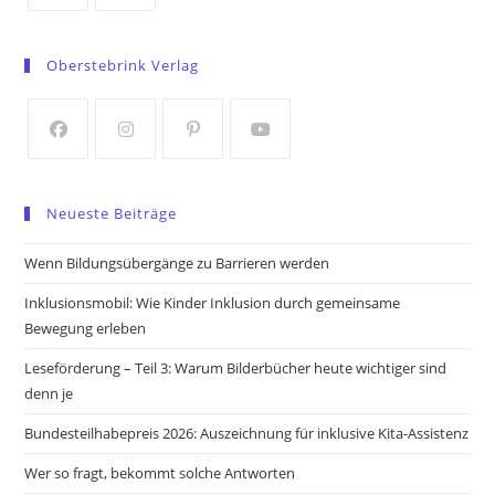
Opens
Opens
in
in
Oberstebrink Verlag
a
a
new
new
tab
tab
Opens
Opens
Opens
Opens
in
in
in
in
Neueste Beiträge
a
a
a
a
new
new
new
new
Wenn Bildungsübergänge zu Barrieren werden
tab
tab
tab
tab
Inklusionsmobil: Wie Kinder Inklusion durch gemeinsame
Bewegung erleben
Leseförderung – Teil 3: Warum Bilderbücher heute wichtiger sind
denn je
Bundesteilhabepreis 2026: Auszeichnung für inklusive Kita-Assistenz
Wer so fragt, bekommt solche Antworten