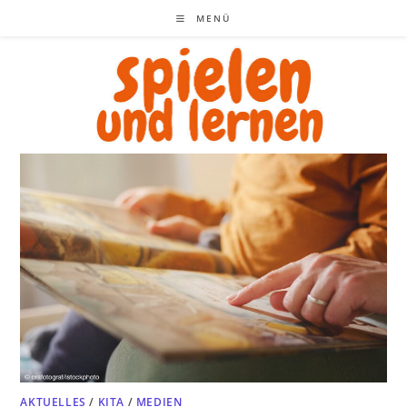
Zum
MENÜ
Inhalt
springen
AKTUELLES
/
KITA
/
MEDIEN