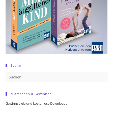
Suche
Pre
Es
to
Mitmachen & Gewinnen
clo
the
Gewinnspiele und kostenlose Downloads
sea
pan