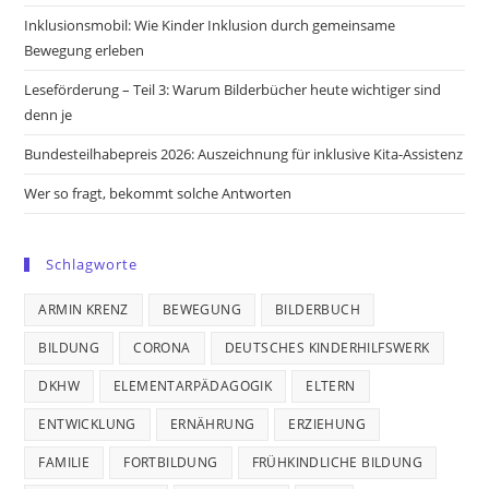
tab
tab
tab
tab
Inklusionsmobil: Wie Kinder Inklusion durch gemeinsame
Bewegung erleben
Leseförderung – Teil 3: Warum Bilderbücher heute wichtiger sind
denn je
Bundesteilhabepreis 2026: Auszeichnung für inklusive Kita-Assistenz
Wer so fragt, bekommt solche Antworten
Schlagworte
ARMIN KRENZ
BEWEGUNG
BILDERBUCH
BILDUNG
CORONA
DEUTSCHES KINDERHILFSWERK
DKHW
ELEMENTARPÄDAGOGIK
ELTERN
ENTWICKLUNG
ERNÄHRUNG
ERZIEHUNG
FAMILIE
FORTBILDUNG
FRÜHKINDLICHE BILDUNG