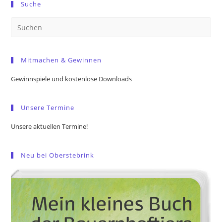
Suche
Pre
Es
to
Mitmachen & Gewinnen
clo
the
Gewinnspiele und kostenlose Downloads
sea
pan
Unsere Termine
Unsere aktuellen Termine!
Neu bei Oberstebrink