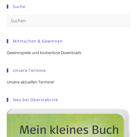
Suche
Pre
Es
to
Mitmachen & Gewinnen
clo
the
Gewinnspiele und kostenlose Downloads
sea
pan
Unsere Termine
Unsere aktuellen Termine!
Neu bei Oberstebrink