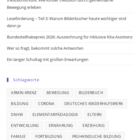
tab
tab
tab
tab
Bewegung erleben
Leseförderung – Teil 3: Warum Bilderbücher heute wichtiger sind
denn je
Bundesteilhabepreis 2026: Auszeichnung für inklusive Kita-Assistenz
Wer so fragt, bekommt solche Antworten
Ein langer Schultag mit großen Erwartungen
Schlagworte
ARMIN KRENZ
BEWEGUNG
BILDERBUCH
BILDUNG
CORONA
DEUTSCHES KINDERHILFSWERK
DKHW
ELEMENTARPÄDAGOGIK
ELTERN
ENTWICKLUNG
ERNÄHRUNG
ERZIEHUNG
FAMILIE
FORTBILDUNG
FRÜHKINDLICHE BILDUNG