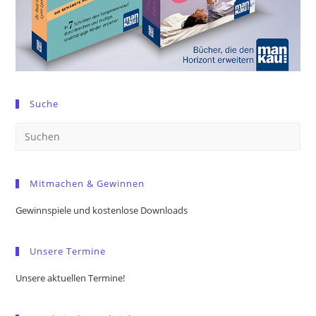
Suche
Pre
Es
to
Mitmachen & Gewinnen
clo
the
Gewinnspiele und kostenlose Downloads
sea
pan
Unsere Termine
Unsere aktuellen Termine!