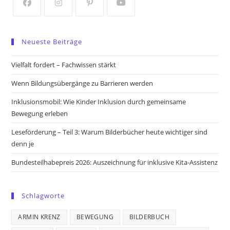
tab
tab
Opens
Opens
Opens
Opens
in
in
in
in
Neueste Beiträge
a
a
a
a
new
new
new
new
Vielfalt fordert – Fachwissen stärkt
tab
tab
tab
tab
Wenn Bildungsübergänge zu Barrieren werden
Inklusionsmobil: Wie Kinder Inklusion durch gemeinsame
Bewegung erleben
Leseförderung – Teil 3: Warum Bilderbücher heute wichtiger sind
denn je
Bundesteilhabepreis 2026: Auszeichnung für inklusive Kita-Assistenz
Schlagworte
ARMIN KRENZ
BEWEGUNG
BILDERBUCH