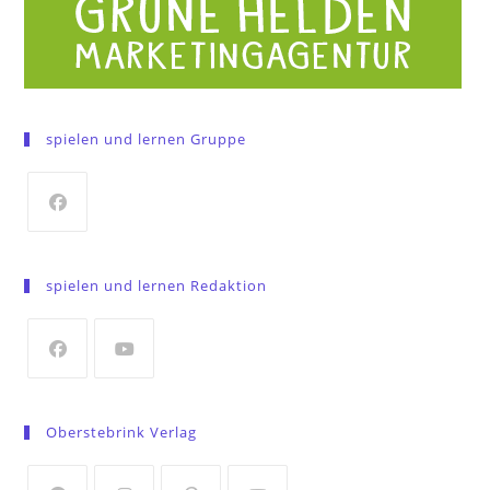
spielen und lernen Gruppe
Opens
in
spielen und lernen Redaktion
a
new
tab
Opens
Opens
in
in
Oberstebrink Verlag
a
a
new
new