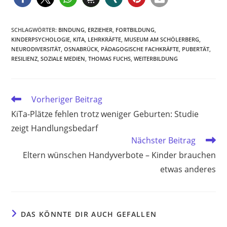
SCHLAGWÖRTER
:
BINDUNG
,
ERZIEHER
,
FORTBILDUNG
,
KINDERPSYCHOLOGIE
,
KITA
,
LEHRKRÄFTE
,
MUSEUM AM SCHÖLERBERG
,
NEURODIVERSITÄT
,
OSNABRÜCK
,
PÄDAGOGISCHE FACHKRÄFTE
,
PUBERTÄT
,
RESILIENZ
,
SOZIALE MEDIEN
,
THOMAS FUCHS
,
WEITERBILDUNG
Weitere
Vorheriger Beitrag
Artikel
KiTa-Plätze fehlen trotz weniger Geburten: Studie
ansehen
zeigt Handlungsbedarf
Nächster Beitrag
Eltern wünschen Handyverbote – Kinder brauchen
etwas anderes
DAS KÖNNTE DIR AUCH GEFALLEN