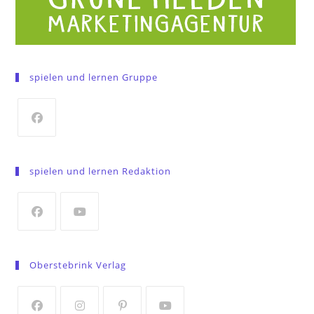
spielen und lernen Gruppe
Opens
in
spielen und lernen Redaktion
a
new
tab
Opens
Opens
in
in
Oberstebrink Verlag
a
a
new
new
tab
tab