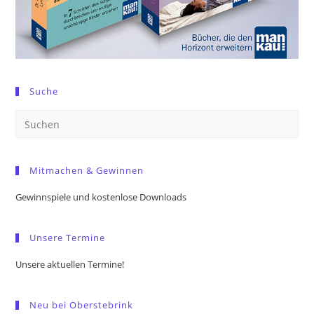
Suche
Pre
Es
to
Mitmachen & Gewinnen
clo
the
Gewinnspiele und kostenlose Downloads
sea
pan
Unsere Termine
Unsere aktuellen Termine!
Neu bei Oberstebrink