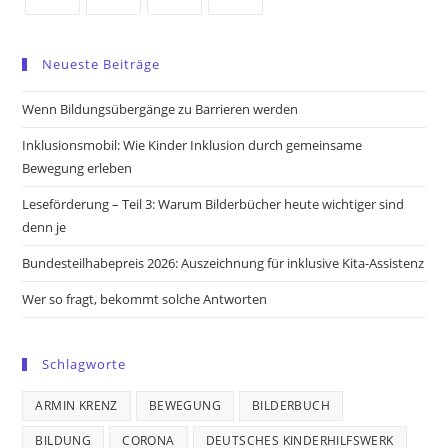
Opens
Opens
Opens
Opens
in
in
in
in
Neueste Beiträge
a
a
a
a
new
new
new
new
Wenn Bildungsübergänge zu Barrieren werden
tab
tab
tab
tab
Inklusionsmobil: Wie Kinder Inklusion durch gemeinsame
Bewegung erleben
Leseförderung – Teil 3: Warum Bilderbücher heute wichtiger sind
denn je
Bundesteilhabepreis 2026: Auszeichnung für inklusive Kita-Assistenz
Wer so fragt, bekommt solche Antworten
Schlagworte
ARMIN KRENZ
BEWEGUNG
BILDERBUCH
BILDUNG
CORONA
DEUTSCHES KINDERHILFSWERK