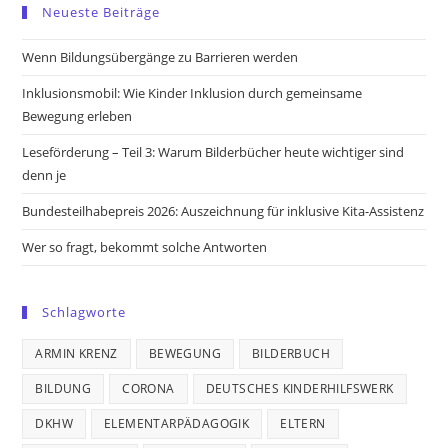
Neueste Beiträge
a
a
a
a
new
new
new
new
Wenn Bildungsübergänge zu Barrieren werden
tab
tab
tab
tab
Inklusionsmobil: Wie Kinder Inklusion durch gemeinsame
Bewegung erleben
Leseförderung – Teil 3: Warum Bilderbücher heute wichtiger sind
denn je
Bundesteilhabepreis 2026: Auszeichnung für inklusive Kita-Assistenz
Wer so fragt, bekommt solche Antworten
Schlagworte
ARMIN KRENZ
BEWEGUNG
BILDERBUCH
BILDUNG
CORONA
DEUTSCHES KINDERHILFSWERK
DKHW
ELEMENTARPÄDAGOGIK
ELTERN