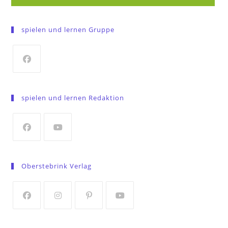
spielen und lernen Gruppe
Opens
in
spielen und lernen Redaktion
a
new
tab
Opens
Opens
in
in
Oberstebrink Verlag
a
a
new
new
tab
tab
Opens
Opens
Opens
Opens
in
in
in
in