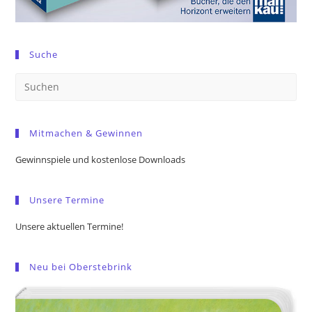
Suche
Pre
Es
to
Mitmachen & Gewinnen
clo
the
Gewinnspiele und kostenlose Downloads
sea
pan
Unsere Termine
Unsere aktuellen Termine!
Neu bei Oberstebrink