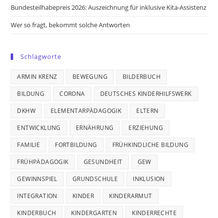
Bundesteilhabepreis 2026: Auszeichnung für inklusive Kita-Assistenz
Wer so fragt, bekommt solche Antworten
Schlagworte
ARMIN KRENZ
BEWEGUNG
BILDERBUCH
BILDUNG
CORONA
DEUTSCHES KINDERHILFSWERK
DKHW
ELEMENTARPÄDAGOGIK
ELTERN
ENTWICKLUNG
ERNÄHRUNG
ERZIEHUNG
FAMILIE
FORTBILDUNG
FRÜHKINDLICHE BILDUNG
FRÜHPÄDAGOGIK
GESUNDHEIT
GEW
GEWINNSPIEL
GRUNDSCHULE
INKLUSION
INTEGRATION
KINDER
KINDERARMUT
KINDERBUCH
KINDERGARTEN
KINDERRECHTE