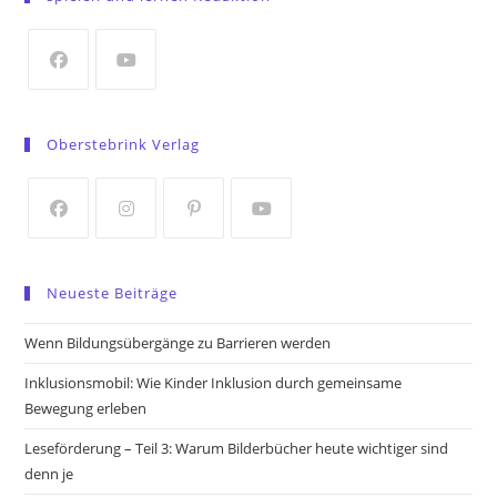
a
new
tab
Opens
Opens
in
in
Oberstebrink Verlag
a
a
new
new
tab
tab
Opens
Opens
Opens
Opens
in
in
in
in
Neueste Beiträge
a
a
a
a
new
new
new
new
Wenn Bildungsübergänge zu Barrieren werden
tab
tab
tab
tab
Inklusionsmobil: Wie Kinder Inklusion durch gemeinsame
Bewegung erleben
Leseförderung – Teil 3: Warum Bilderbücher heute wichtiger sind
denn je