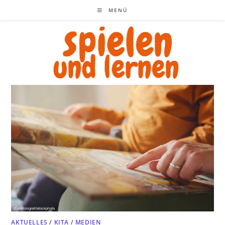
Zum
MENÜ
Inhalt
springen
AKTUELLES
/
KITA
/
MEDIEN