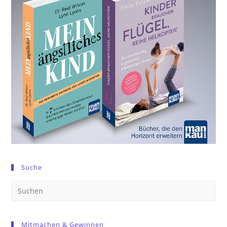
Suche
Pre
Es
to
Mitmachen & Gewinnen
clo