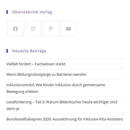
Opens
Opens
in
in
Oberstebrink Verlag
a
a
new
new
tab
tab
Opens
Opens
Opens
Opens
in
in
in
in
Neueste Beiträge
a
a
a
a
new
new
new
new
Vielfalt fordert – Fachwissen stärkt
tab
tab
tab
tab
Wenn Bildungsübergänge zu Barrieren werden
Inklusionsmobil: Wie Kinder Inklusion durch gemeinsame
Bewegung erleben
Leseförderung – Teil 3: Warum Bilderbücher heute wichtiger sind
denn je
Bundesteilhabepreis 2026: Auszeichnung für inklusive Kita-Assistenz