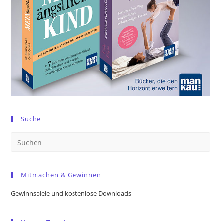
Suche
Pre
Es
to
Mitmachen & Gewinnen
clo
the
Gewinnspiele und kostenlose Downloads
sea
pan