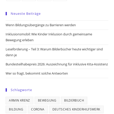
Opens
Opens
Opens
Opens
in
in
in
in
Neueste Beiträge
a
a
a
a
new
new
new
new
Wenn Bildungsübergänge zu Barrieren werden
tab
tab
tab
tab
Inklusionsmobil: Wie Kinder Inklusion durch gemeinsame
Bewegung erleben
Leseförderung – Teil 3: Warum Bilderbücher heute wichtiger sind
denn je
Bundesteilhabepreis 2026: Auszeichnung für inklusive Kita-Assistenz
Wer so fragt, bekommt solche Antworten
Schlagworte
ARMIN KRENZ
BEWEGUNG
BILDERBUCH
BILDUNG
CORONA
DEUTSCHES KINDERHILFSWERK