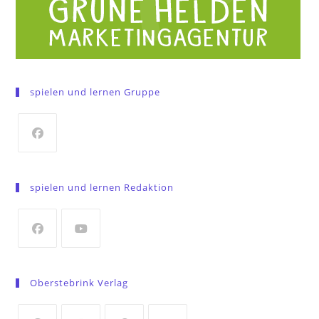
spielen und lernen Gruppe
Opens
in
spielen und lernen Redaktion
a
new
tab
Opens
Opens
in
in
Oberstebrink Verlag
a
a
new
new