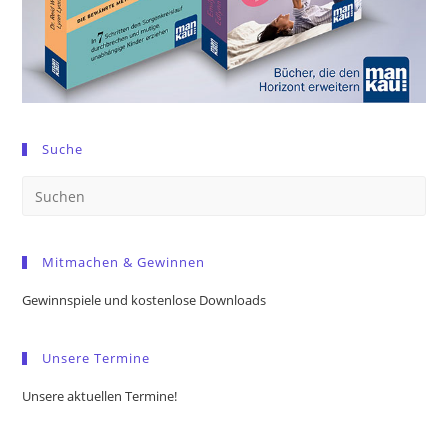
Suche
Pre
Es
to
Mitmachen & Gewinnen
clo
the
Gewinnspiele und kostenlose Downloads
sea
pan
Unsere Termine
Unsere aktuellen Termine!