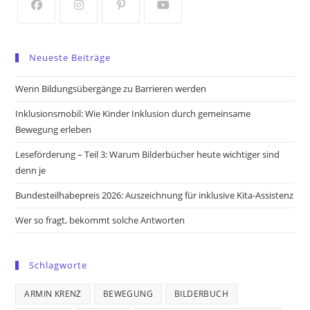
tab
tab
Opens
Opens
Opens
Opens
in
in
in
in
Neueste Beiträge
a
a
a
a
new
new
new
new
Wenn Bildungsübergänge zu Barrieren werden
tab
tab
tab
tab
Inklusionsmobil: Wie Kinder Inklusion durch gemeinsame
Bewegung erleben
Leseförderung – Teil 3: Warum Bilderbücher heute wichtiger sind
denn je
Bundesteilhabepreis 2026: Auszeichnung für inklusive Kita-Assistenz
Wer so fragt, bekommt solche Antworten
Schlagworte
ARMIN KRENZ
BEWEGUNG
BILDERBUCH