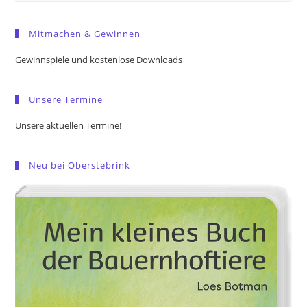
to
Mitmachen & Gewinnen
clo
the
Gewinnspiele und kostenlose Downloads
sea
pan
Unsere Termine
Unsere aktuellen Termine!
Neu bei Oberstebrink