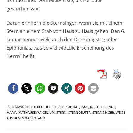
fremde Land. Dort blieben sie, bis Herodes
gestorben war.
Daran erinnern die Sternsinger, wenn sie mit einem
Stern an einem Stab von Haus zu Haus gehen. Den 6.
Januar nennen viele auch den Dreikönigstag oder
Epiphanias, was so viel wie „die Erscheinung des
Herrn“ heißt.
SCHLAGWÖRTER
:
BIBEL
,
HEILIGE DREI KÖNIGE
,
JESUS
,
JOSEF
,
LEGENDE
,
MARIA
,
MATHÄUSEVANGELIUM
,
STERN
,
STERNDEUTER
,
STERNSINGER
,
WEISE
AUS DEM MORGENLAND