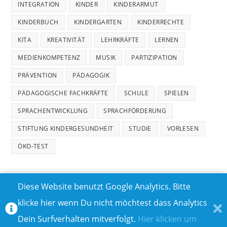
INTEGRATION
KINDER
KINDERARMUT
KINDERBUCH
KINDERGARTEN
KINDERRECHTE
KITA
KREATIVITÄT
LEHRKRÄFTE
LERNEN
MEDIENKOMPETENZ
MUSIK
PARTIZIPATION
PRÄVENTION
PÄDAGOGIK
PÄDAGOGISCHE FACHKRÄFTE
SCHULE
SPIELEN
SPRACHENTWICKLUNG
SPRACHFÖRDERUNG
STIFTUNG KINDERGESUNDHEIT
STUDIE
VORLESEN
ÖKO-TEST
Diese Website benutzt Google Analytics. Bitte
klicke hier wenn Du nicht möchtest dass Analytics
MEDIADATEN
DATENSCHUTZ
Dein Surfverhalten mitverfolgt.
Hier klicken um
TEILNAHMEBEDINGUNGEN FÜR GEWINNSPIELE
IMPRESSUM