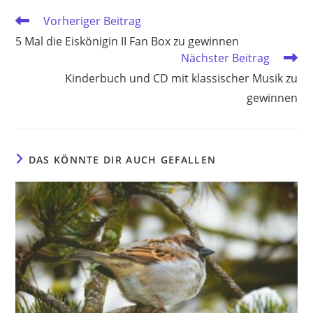
Weitere
Vorheriger Beitrag
Artikel
5 Mal die Eiskönigin II Fan Box zu gewinnen
ansehen
Nächster Beitrag
Kinderbuch und CD mit klassischer Musik zu
gewinnen
DAS KÖNNTE DIR AUCH GEFALLEN