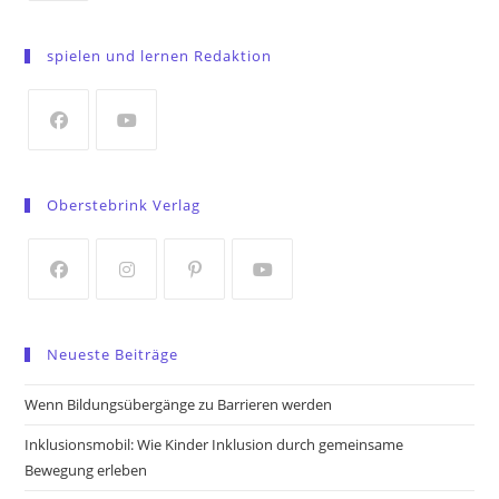
Opens
in
spielen und lernen Redaktion
a
new
tab
Opens
Opens
in
in
Oberstebrink Verlag
a
a
new
new
tab
tab
Opens
Opens
Opens
Opens
in
in
in
in
Neueste Beiträge
a
a
a
a
new
new
new
new
Wenn Bildungsübergänge zu Barrieren werden
tab
tab
tab
tab
Inklusionsmobil: Wie Kinder Inklusion durch gemeinsame
Bewegung erleben