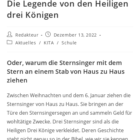
Die Legende von den Heiligen
drei Königen
Beitrags-
Beitrag
Redakteur
Dezember 13, 2022
Autor:
veröffentlicht:
Beitrags-
Aktuelles
/
KITA
/
Schule
Kategorie:
Oder, warum die Sternsinger mit dem
Stern an einem Stab von Haus zu Haus
ziehen
Zwischen Weihnachten und dem 6. Januar ziehen die
Sternsinger von Haus zu Haus. Sie bringen an der
Türe den Sternsingersegen an und sammeln Geld für
wohltätige Zwecke. Drei Sternsinger sind als die
Heiligen Drei Könige verkleidet. Deren Geschichte
steht nicht genau so in der Bibel, wie wir sie kennen.