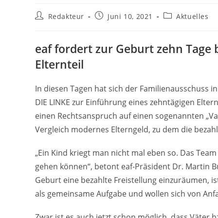
Beitrags-
Beitrag
Beitrags-
Redakteur
Juni 10, 2021
Aktuelles
Autor:
veröffentlicht:
Kategorie:
eaf fordert zur Geburt zehn Tage 
Elternteil
In diesen Tagen hat sich der Familienausschuss i
DIE LINKE zur Einführung eines zehntägigen Elterns
einen Rechtsanspruch auf einen sogenannten „Vat
Vergleich modernes Elterngeld, zu dem die bezahlt
„Ein Kind kriegt man nicht mal eben so. Das Tea
gehen können“, betont eaf-Präsident Dr. Martin Buj
Geburt eine bezahlte Freistellung einzuräumen, i
als gemeinsame Aufgabe und wollen sich von Anfan
Zwar ist es auch jetzt schon möglich, dass Väter 