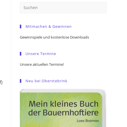
Press
Escape
to
Mitmachen & Gewinnen
close
the
Gewinnspiele und kostenlose Downloads
search
panel.
Unsere Termine
Unsere aktuellen Termine!
Neu bei Oberstebrink
f)