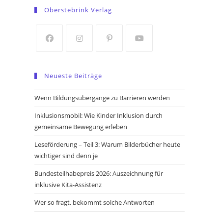
in
in
Oberstebrink Verlag
a
a
new
new
tab
tab
Opens
Opens
Opens
Opens
in
in
in
in
Neueste Beiträge
a
a
a
a
new
new
new
new
Wenn Bildungsübergänge zu Barrieren werden
tab
tab
tab
tab
Inklusionsmobil: Wie Kinder Inklusion durch
gemeinsame Bewegung erleben
Leseförderung – Teil 3: Warum Bilderbücher heute
wichtiger sind denn je
Bundesteilhabepreis 2026: Auszeichnung für
inklusive Kita-Assistenz
Wer so fragt, bekommt solche Antworten