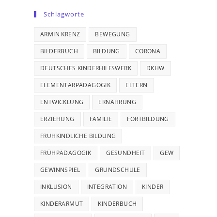
Schlagworte
ARMIN KRENZ
BEWEGUNG
BILDERBUCH
BILDUNG
CORONA
DEUTSCHES KINDERHILFSWERK
DKHW
ELEMENTARPÄDAGOGIK
ELTERN
ENTWICKLUNG
ERNÄHRUNG
ERZIEHUNG
FAMILIE
FORTBILDUNG
FRÜHKINDLICHE BILDUNG
FRÜHPÄDAGOGIK
GESUNDHEIT
GEW
GEWINNSPIEL
GRUNDSCHULE
INKLUSION
INTEGRATION
KINDER
KINDERARMUT
KINDERBUCH