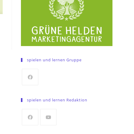
spielen und lernen Gruppe
Opens
in
spielen und lernen Redaktion
a
new
tab
Opens
Opens