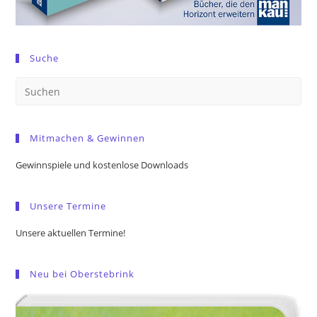
Suche
Pre
Es
to
Mitmachen & Gewinnen
clo
the
Gewinnspiele und kostenlose Downloads
sea
pan
Unsere Termine
Unsere aktuellen Termine!
Neu bei Oberstebrink