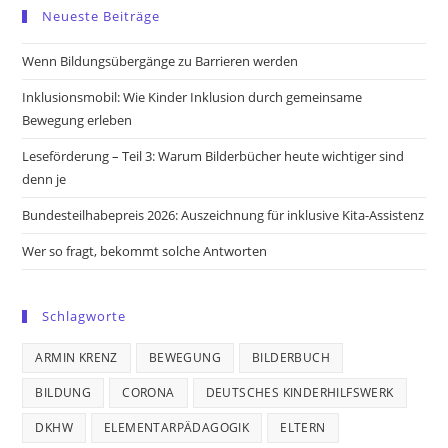
in
in
in
in
Neueste Beiträge
a
a
a
a
new
new
new
new
Wenn Bildungsübergänge zu Barrieren werden
tab
tab
tab
tab
Inklusionsmobil: Wie Kinder Inklusion durch gemeinsame
Bewegung erleben
Leseförderung – Teil 3: Warum Bilderbücher heute wichtiger sind
denn je
Bundesteilhabepreis 2026: Auszeichnung für inklusive Kita-Assistenz
Wer so fragt, bekommt solche Antworten
Schlagworte
ARMIN KRENZ
BEWEGUNG
BILDERBUCH
BILDUNG
CORONA
DEUTSCHES KINDERHILFSWERK
DKHW
ELEMENTARPÄDAGOGIK
ELTERN