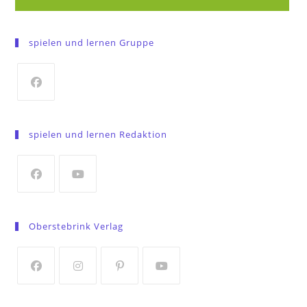
spielen und lernen Gruppe
Opens
in
spielen und lernen Redaktion
a
new
tab
Opens
Opens
in
in
Oberstebrink Verlag
a
a
new
new
tab
tab
Opens
Opens
Opens
Opens