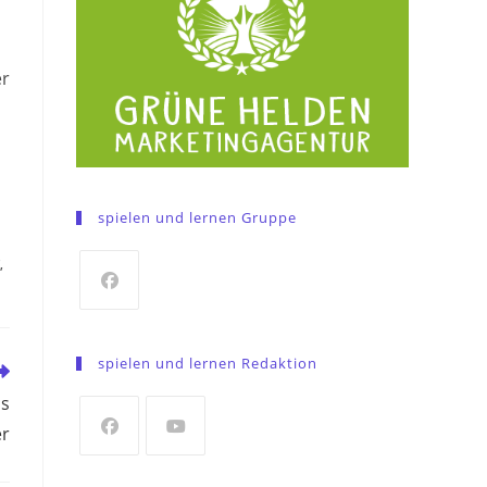
er
spielen und lernen Gruppe
,
Opens
in
spielen und lernen Redaktion
a
is
new
tab
er
Opens
Opens