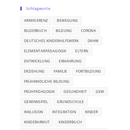
Schlagworte
ARMIN KRENZ
BEWEGUNG
BILDERBUCH
BILDUNG
CORONA
DEUTSCHES KINDERHILFSWERK
DKHW
ELEMENTARPÄDAGOGIK
ELTERN
ENTWICKLUNG
ERNÄHRUNG
ERZIEHUNG
FAMILIE
FORTBILDUNG
FRÜHKINDLICHE BILDUNG
FRÜHPÄDAGOGIK
GESUNDHEIT
GEW
GEWINNSPIEL
GRUNDSCHULE
INKLUSION
INTEGRATION
KINDER
KINDERARMUT
KINDERBUCH