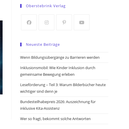
in
in
Oberstebrink Verlag
a
a
new
new
tab
tab
Opens
Opens
Opens
Opens
in
in
in
in
Neueste Beiträge
a
a
a
a
new
new
new
new
Wenn Bildungsübergänge zu Barrieren werden
tab
tab
tab
tab
Inklusionsmobil: Wie Kinder Inklusion durch
gemeinsame Bewegung erleben
Leseförderung – Teil 3: Warum Bilderbücher heute
wichtiger sind denn je
Bundesteilhabepreis 2026: Auszeichnung für
inklusive Kita-Assistenz
Wer so fragt, bekommt solche Antworten