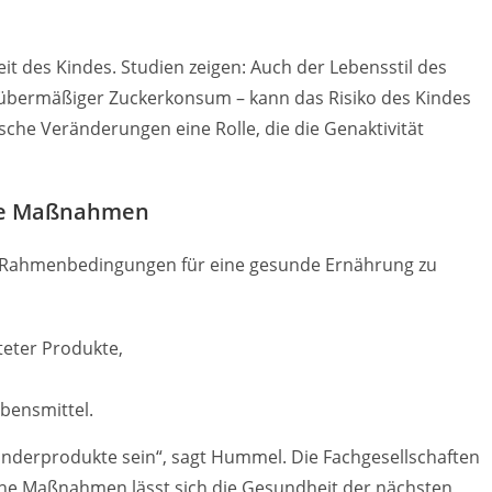
eit des Kindes. Studien zeigen: Auch der Lebensstil des
 übermäßiger Zuckerkonsum – kann das Risiko des Kindes
sche Veränderungen eine Rolle, die die Genaktivität
che Maßnahmen
re Rahmenbedingungen für eine gesunde Ernährung zu
teter Produkte,
bensmittel.
ür Kinderprodukte sein“, sagt Hummel. Die Fachgesellschaften
che Maßnahmen lässt sich die Gesundheit der nächsten