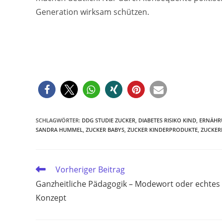
Generation wirksam schützen.
SCHLAGWÖRTER
:
DDG STUDIE ZUCKER
,
DIABETES RISIKO KIND
,
ERNÄHR
SANDRA HUMMEL
,
ZUCKER BABYS
,
ZUCKER KINDERPRODUKTE
,
ZUCKE
Weitere
Vorheriger Beitrag
Artikel
Ganzheitliche Pädagogik – Modewort oder echtes
ansehen
Konzept