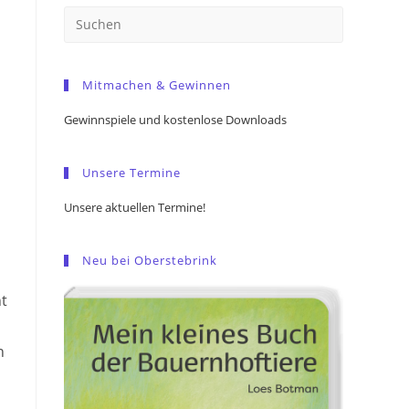
Press
Escape
to
Mitmachen & Gewinnen
close
the
Gewinnspiele und kostenlose Downloads
search
panel.
Unsere Termine
Unsere aktuellen Termine!
Neu bei Oberstebrink
nt
n