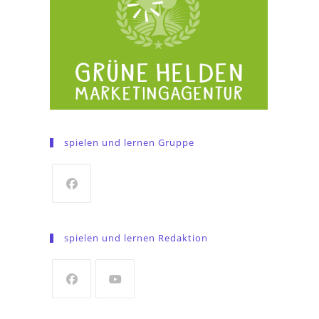
spielen und lernen Gruppe
Opens
in
spielen und lernen Redaktion
a
new
tab
Opens
Opens