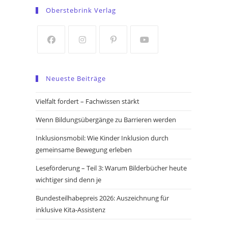
in
in
Oberstebrink Verlag
a
a
new
new
tab
tab
Opens
Opens
Opens
Opens
in
in
in
in
Neueste Beiträge
a
a
a
a
new
new
new
new
Vielfalt fordert – Fachwissen stärkt
tab
tab
tab
tab
Wenn Bildungsübergänge zu Barrieren werden
Inklusionsmobil: Wie Kinder Inklusion durch
gemeinsame Bewegung erleben
Leseförderung – Teil 3: Warum Bilderbücher heute
wichtiger sind denn je
Bundesteilhabepreis 2026: Auszeichnung für
inklusive Kita-Assistenz