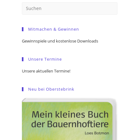
Press
Escape
to
Mitmachen & Gewinnen
close
the
Gewinnspiele und kostenlose Downloads
search
panel.
Unsere Termine
Unsere aktuellen Termine!
Neu bei Oberstebrink