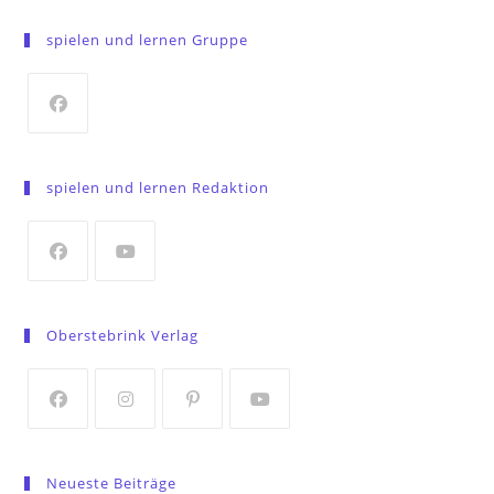
spielen und lernen Gruppe
Opens
in
spielen und lernen Redaktion
a
new
tab
Opens
Opens
in
in
Oberstebrink Verlag
a
a
new
new
tab
tab
Opens
Opens
Opens
Opens
in
in
in
in
Neueste Beiträge