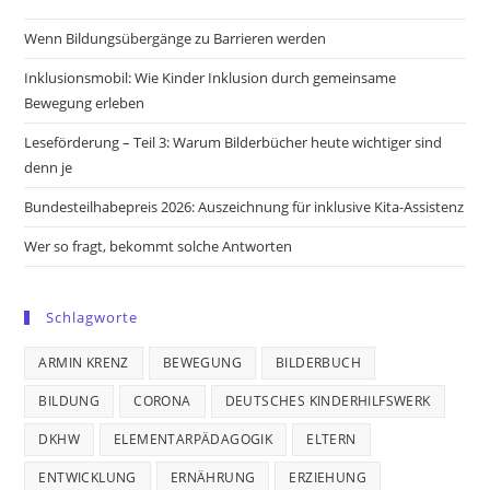
a
a
a
a
new
new
new
new
Wenn Bildungsübergänge zu Barrieren werden
tab
tab
tab
tab
Inklusionsmobil: Wie Kinder Inklusion durch gemeinsame
Bewegung erleben
Leseförderung – Teil 3: Warum Bilderbücher heute wichtiger sind
denn je
Bundesteilhabepreis 2026: Auszeichnung für inklusive Kita-Assistenz
Wer so fragt, bekommt solche Antworten
Schlagworte
ARMIN KRENZ
BEWEGUNG
BILDERBUCH
BILDUNG
CORONA
DEUTSCHES KINDERHILFSWERK
DKHW
ELEMENTARPÄDAGOGIK
ELTERN
ENTWICKLUNG
ERNÄHRUNG
ERZIEHUNG