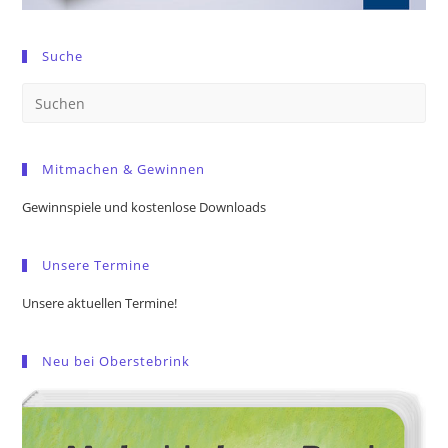
Suche
Pre
Es
to
Mitmachen & Gewinnen
clo
the
Gewinnspiele und kostenlose Downloads
sea
pan
Unsere Termine
Unsere aktuellen Termine!
Neu bei Oberstebrink