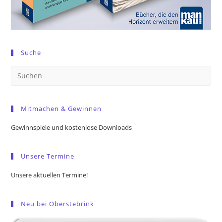
Suche
Pre
Es
to
Mitmachen & Gewinnen
clo
the
Gewinnspiele und kostenlose Downloads
sea
pan
Unsere Termine
Unsere aktuellen Termine!
Neu bei Oberstebrink