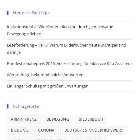
Opens
Opens
Opens
Opens
in
in
in
in
Neueste Beiträge
a
a
a
a
new
new
new
new
Inklusionsmobil: Wie Kinder Inklusion durch gemeinsame
tab
tab
tab
tab
Bewegung erleben
Leseförderung – Teil 3: Warum Bilderbücher heute wichtiger sind
denn je
Bundesteilhabepreis 2026: Auszeichnung für inklusive Kita-Assistenz
Wer so fragt, bekommt solche Antworten
Ein langer Schultag mit großen Erwartungen
Schlagworte
ARMIN KRENZ
BEWEGUNG
BILDERBUCH
BILDUNG
CORONA
DEUTSCHES KINDERHILFSWERK