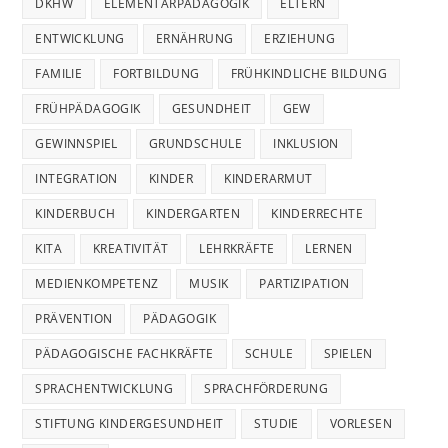
DKHW
ELEMENTARPÄDAGOGIK
ELTERN
ENTWICKLUNG
ERNÄHRUNG
ERZIEHUNG
FAMILIE
FORTBILDUNG
FRÜHKINDLICHE BILDUNG
FRÜHPÄDAGOGIK
GESUNDHEIT
GEW
GEWINNSPIEL
GRUNDSCHULE
INKLUSION
INTEGRATION
KINDER
KINDERARMUT
KINDERBUCH
KINDERGARTEN
KINDERRECHTE
KITA
KREATIVITÄT
LEHRKRÄFTE
LERNEN
MEDIENKOMPETENZ
MUSIK
PARTIZIPATION
PRÄVENTION
PÄDAGOGIK
PÄDAGOGISCHE FACHKRÄFTE
SCHULE
SPIELEN
SPRACHENTWICKLUNG
SPRACHFÖRDERUNG
STIFTUNG KINDERGESUNDHEIT
STUDIE
VORLESEN