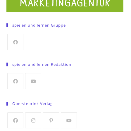
spielen und lernen Gruppe
Opens
in
spielen und lernen Redaktion
a
new
tab
Opens
Opens
in
in
Oberstebrink Verlag
a
a
new
new
tab
tab